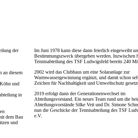
eilung der
Im Juni 1978 kann diese dann feierlich eingeweiht u
Bestimmungszweck übergeben werden. Inzwischen h
Tennisabteilung des TSF Ludwigsfeld bereits 240 Mit
2002 wird das Clubhaus um eine Solaranlage zur
n an diesem
Warmwassergewinnung ergänzt, und damit schon sehr
Zeichen für Nachhaltigkeit und Umweltschutz gesetzt
z Köhn und
2019 erfolgt dann der Generationenwechsel im
bteilung in
Abteilungsvorstand. Ein neues Team rund um die be
Abteilungsvorstände Silke Veit und Dr. Simone Schne
nun die Geschicke der Tennisabteilung des TSF Ludw
uen
e.V.
 mit dem Bau
ätzen und