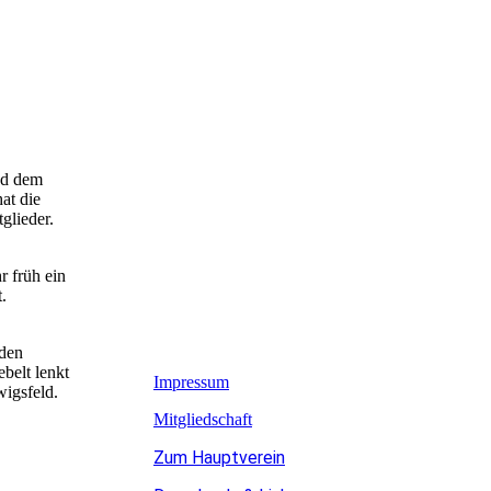
nd dem
at die
glieder.
 früh ein
.
iden
belt lenkt
Impressum
igsfeld.
Mitgliedschaft
Zum Hauptverein